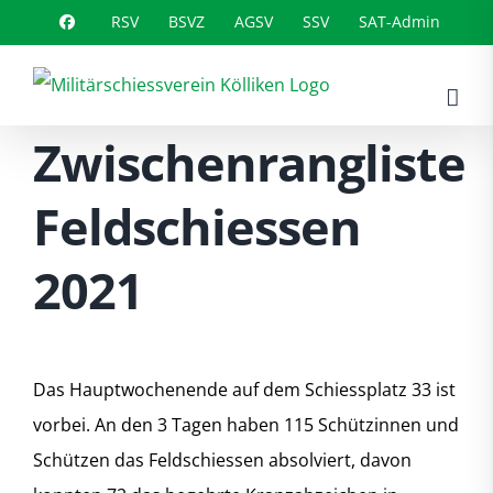
Zum
RSV
BSVZ
AGSV
SSV
SAT-Admin
Inhalt
springen
Zwischenrangliste
Feldschiessen
2021
Das Hauptwochenende auf dem Schiessplatz 33 ist
vorbei. An den 3 Tagen haben 115 Schützinnen und
Schützen das Feldschiessen absolviert, davon