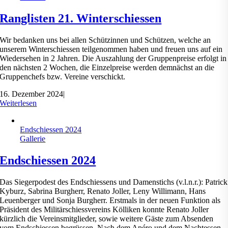
Ranglisten 21. Winterschiessen
Wir bedanken uns bei allen Schützinnen und Schützen, welche an
unserem Winterschiessen teilgenommen haben und freuen uns auf ein
Wiedersehen in 2 Jahren. Die Auszahlung der Gruppenpreise erfolgt in
den nächsten 2 Wochen, die Einzelpreise werden demnächst an die
Gruppenchefs bzw. Vereine verschickt.
16. Dezember 2024
|
Weiterlesen
Endschiessen 2024
Gallerie
Endschiessen 2024
Das Siegerpodest des Endschiessens und Damenstichs (v.l.n.r.): Patrick
Kyburz, Sabrina Burgherr, Renato Joller, Leny Willimann, Hans
Leuenberger und Sonja Burgherr. Erstmals in der neuen Funktion als
Präsident des Militärschiessvereins Kölliken konnte Renato Joller
kürzlich die Vereinsmitglieder, sowie weitere Gäste zum Absenden
vom Endschiessen begrüssen. Nach dem Apéro und dem Nachtessen