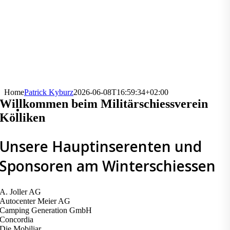
Home
Patrick Kyburz
2026-06-08T16:59:34+02:00
Willkommen beim Militärschiessverein
Kölliken
Unsere Hauptinserenten und
Sponsoren am Winterschiessen
A. Joller AG
Autocenter Meier AG
Camping Generation GmbH
Concordia
Die Mobiliar