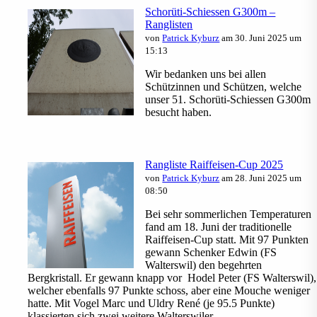
Schorüti-Schiessen G300m –
Ranglisten
von
Patrick Kyburz
am 30. Juni 2025 um
15:13
Wir bedanken uns bei allen
Schützinnen und Schützen, welche
unser 51. Schorüti-Schiessen G300m
besucht haben.
Rangliste Raiffeisen-Cup 2025
von
Patrick Kyburz
am 28. Juni 2025 um
08:50
Bei sehr sommerlichen Temperaturen
fand am 18. Juni der traditionelle
Raiffeisen-Cup statt. Mit 97 Punkten
gewann Schenker Edwin (FS
Walterswil) den begehrten
Bergkristall. Er gewann knapp vor Hodel Peter (FS Walterswil),
welcher ebenfalls 97 Punkte schoss, aber eine Mouche weniger
hatte. Mit Vogel Marc und Uldry René (je 95.5 Punkte)
klassierten sich zwei weitere Walterswiler