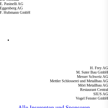
E. Pasinelli AG
Eggenberg AG
F. Hubmann GmbH
H. Frey A
M. Suter Bau Gmb
Messer Schweiz A
Mettler Schlosserei und Metallbau A
Möri Metallbau A
Restaurant Centra
SIUS A
Vogel Fenster Gmb
Alle Inserenten und Sponsoren