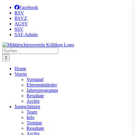
Zum
Facebook
Inhalt
RSV
springen
BSVZ
AGSV
SSV
SAT-Admin
Suche
nach:
Home
Verein
Vorstand
Ehrenmitglieder
Jahresprogramm
Resultate
Archiv
Jungschützen
Team
Info
Termine
Resultate
Archiv