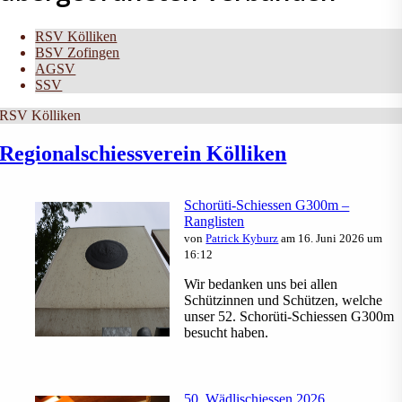
RSV Kölliken
BSV Zofingen
AGSV
SSV
RSV Kölliken
Regionalschiessverein Kölliken
Schorüti-Schiessen G300m –
Ranglisten
von
Patrick Kyburz
am 16. Juni 2026 um
16:12
Wir bedanken uns bei allen
Schützinnen und Schützen, welche
unser 52. Schorüti-Schiessen G300m
besucht haben.
50. Wädlischiessen 2026