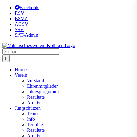
Zum
Facebook
Inhalt
RSV
springen
BSVZ
AGSV
SSV
SAT-Admin
Suche
nach:
Home
Verein
Vorstand
Ehrenmitglieder
Jahresprogramm
Resultate
Archiv
Jungschützen
Team
Info
Termine
Resultate
Archiv