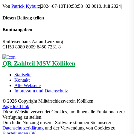
Von
Patrick Kyburz
|
2024-07-10T10:53:58+02:00
10. Juli 2024
|
Diesen Beitrag teilen
Facebook
X
LinkedIn
WhatsApp
Pinterest
E-
Kontoangaben
Mail
Raiffeisenbank Aarau-Lenzburg
CH53 8080 8009 6450 7231 8
QR-Zahlteil MSV Kölliken
Startseite
Kontakt
Alte Webseite
Impressum und Datenschutz
© 2026 Copyright Militärschiessverein Kölliken
Page load link
Diese Website verwendet Cookies, um Ihnen alle Funktionen zur
Verfügung zu stellen.
Durch die Nutzung unserer Software stimmen Sie unserer
Datenschutzerklärung
und der Verwendung von Cookies zu.
Einstellungen
OK