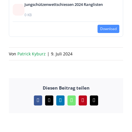
Jungschützenwettschiessen 2024 Ranglisten
0 KB
Download
Von
Patrick Kyburz
|
9. Juli 2024
Diesen Beitrag teilen
Facebook
X
LinkedIn
WhatsApp
Pinterest
E-
Mail