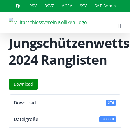
Zum
RSV
BSVZ
AGSV
SSV
SAT-Admin
Inhalt
springen
Jungschützenwetts
2024 Ranglisten
Download
Download
276
Dateigröße
0.00 KB