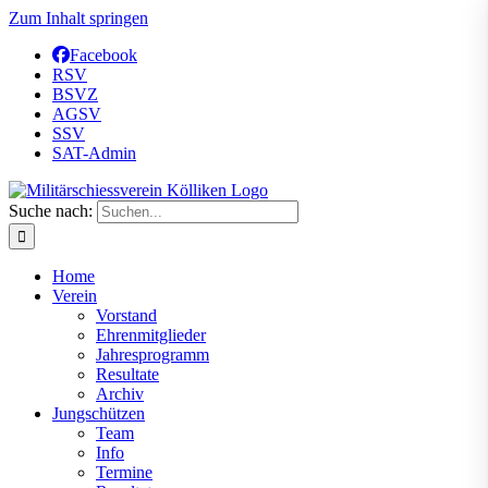
Zum Inhalt springen
Facebook
RSV
BSVZ
AGSV
SSV
SAT-Admin
Suche nach:
Home
Verein
Vorstand
Ehrenmitglieder
Jahresprogramm
Resultate
Archiv
Jungschützen
Team
Info
Termine