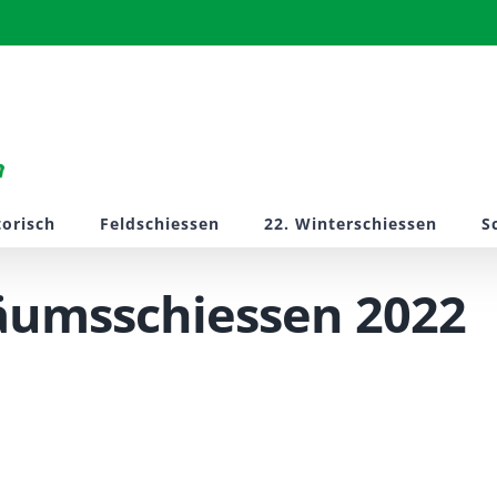
torisch
Feldschiessen
22. Winterschiessen
S
läumsschiessen 2022