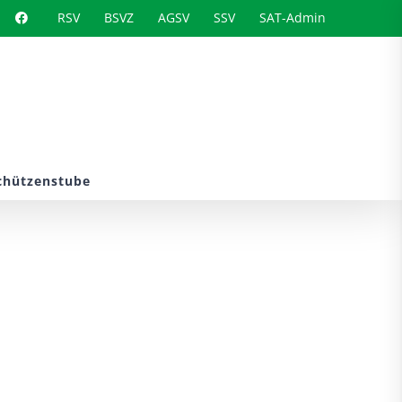
RSV
BSVZ
AGSV
SSV
SAT-Admin
chützenstube