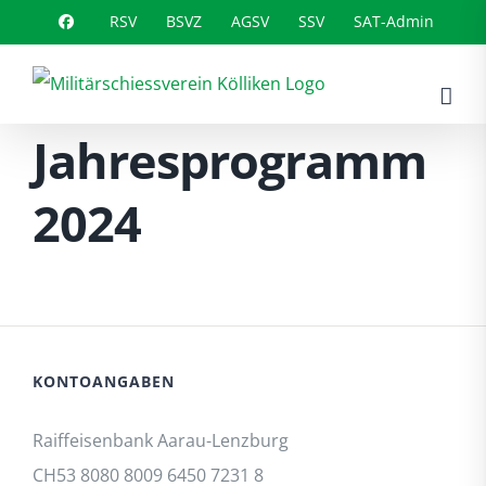
Zum
RSV
BSVZ
AGSV
SSV
SAT-Admin
Inhalt
springen
Jahresprogramm
2024
KONTOANGABEN
Raiffeisenbank Aarau-Lenzburg
CH53 8080 8009 6450 7231 8