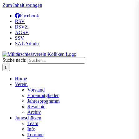
Zum Inhalt springen
Facebook
RSV
BSVZ
AGSV
SSV
SAT-Admin
Suche nach:
Home
Verein
Vorstand
Ehrenmitglieder
Jahresprogramm
Resultate
Archiv
Jungschützen
Team
Info
Termine