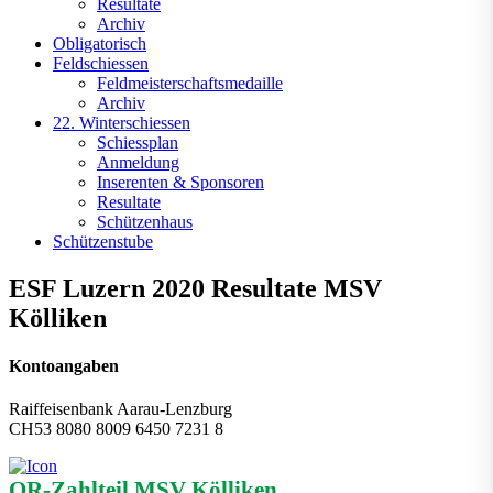
Resultate
Archiv
Obligatorisch
Feldschiessen
Feldmeisterschaftsmedaille
Archiv
22. Winterschiessen
Schiessplan
Anmeldung
Inserenten & Sponsoren
Resultate
Schützenhaus
Schützenstube
ESF Luzern 2020 Resultate MSV
Kölliken
Kontoangaben
Raiffeisenbank Aarau-Lenzburg
CH53 8080 8009 6450 7231 8
QR-Zahlteil MSV Kölliken